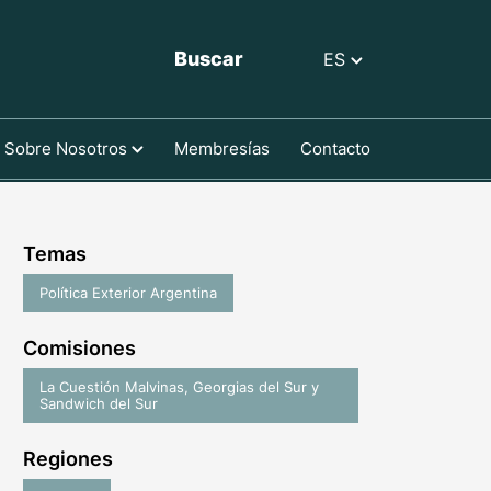
Buscar
ES
Sobre Nosotros
Membresías
Contacto
Temas
Política Exterior Argentina
Comisiones
La Cuestión Malvinas, Georgias del Sur y
Sandwich del Sur
Regiones