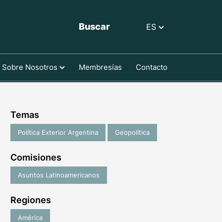
Buscar
ES
Sobre Nosotros
Membresías
Contacto
Temas
Política Exterior Argentina
Geopolítica
Comisiones
Asuntos Latinoamericanos
Regiones
América