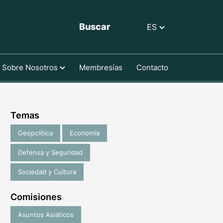
Buscar
ES
Sobre Nosotros
Membresías
Contacto
Temas
Geopolítica
Economía
Defensa y Seguridad
Sociedad y Cultura
Comisiones
Asuntos Asiáticos